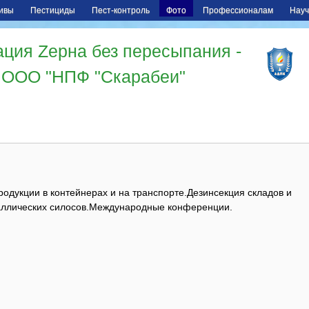
ивы
Пестициды
Пест-контроль
Фото
Профессионалам
Науч
ция Zерна без пересыпания -
ООО "НПФ "Скарабеи"
одукции в контейнерах и на транспорте.
Дезинсекция складов и
ллических силосов.
Международные конференции.