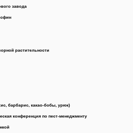
вого завода
осфин
сорной растительности
ис, барбарис, какао-бобы, урюк)
ческая конференция по пест-менеджменту
нкой