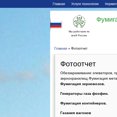
Главная
Услуги технологии
Нормат
Фумига
Мы работаем по
всей России
Главная
» Фотоотчет
Фотоотчет
Обеззараживание элеваторов, пр
зернохранилищ.
Фумигация мета
Фумигация зерновозов.
Генераторы газа фосфин.
Фумигация контейнеров.
Газания вагонов