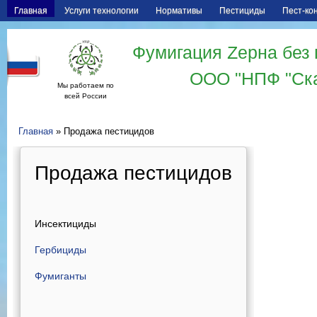
Главная
Услуги технологии
Нормативы
Пестициды
Пест-ко
Фумигация Zерна без 
ООО "НПФ "Ск
Мы работаем по
всей России
Главная
» Продажа пестицидов
Продажа пестицидов
Инсектициды
Гербициды
Фумиганты