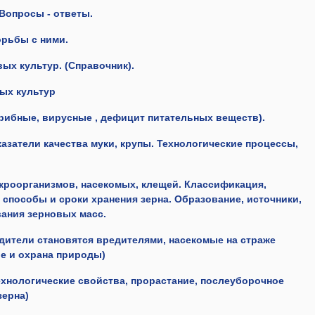
 Вопросы - ответы.
орьбы с ними.
ых культур. (Справочник).
ых культур
Грибные, вирусные , дефицит питательных веществ).
казатели качества муки, крупы. Технологические процессы,
кроорганизмов, насекомых, клещей. Классификация,
 способы и сроки хранения зерна. Образование, источники,
ания зерновых масс.
едители становятся вредителями, насекомые на страже
е и охрана природы)
технологические свойства, прорастание, послеуборочное
зерна)