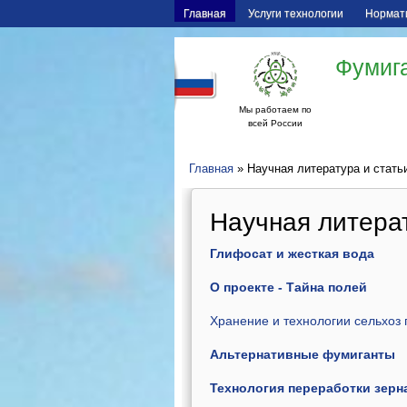
Главная
Услуги технологии
Нормат
Фумига
Мы работаем по
всей России
Главная
» Научная литература и стать
Научная литерат
Глифосат и жесткая вода
О проекте - Тайна полей
Хранение и технологии сельхоз п
Альтернативные фумиганты
Технология переработки зерна 