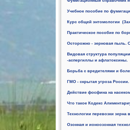
Фумигационный справочник 
Учебное пособие по фумигац
Курс общей энтомологии (За
Практическое пособие по бор
Осторожно - зерновая пыль. 
Видовая структура популяци
-аспергиллы и афлатоксины.
Борьба с вредителями и болез
ГМО - скрытая угроза России.
Действие фосфина на насеком
Что такое Кодекс Алиментари
Технологии перевозки зерна 
Озонная и ионоозонная техно