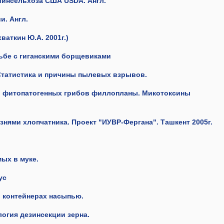
Минсельхоза США USDA.
Англ.
ии.
Англ.
хваткин
Ю.А.
2001г.
)
ьбе с гиганскими борщевиками
Статистика и причины пылевых взрывов.
и фитопатогенных грибов филлопланы. Микотоксины
нями хлопчатника. Проект "ИУВР-Фергана". Ташкент 2005г.
ых в муке.
ус
в контейнерах насыпью.
логия дезинсекции зерна.