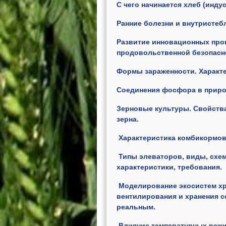
С чего начинается хлеб (индус
Ранние болезни и внутристеб
Развитие инновационных проц
продовольственной безопасн
Формы зараженности. Характ
Соединения фосфора в приро
Зерновые культуры. Свойства
зерна.
Характеристика комбикормов
Типы элеваторов, виды, схем
характеристики, требования.
Моделирование экосистем хр
вентилирования и хранения с
реальным.
Влияние температурных режи