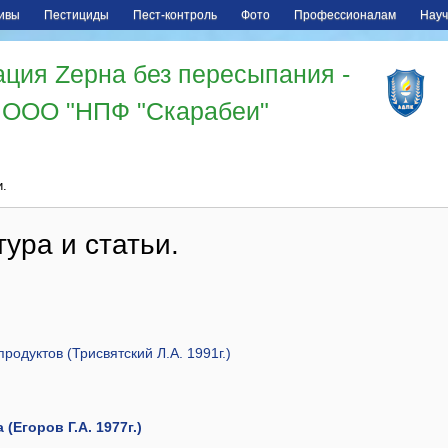
ивы
Пестициды
Пест-контроль
Фото
Профессионалам
Науч
ция Zерна без пересыпания -
ООО "НПФ "Скарабеи"
и.
ура и статьи.
родуктов (Трисвятский Л.А. 1991г.)
(Егоров Г.А. 1977г.)