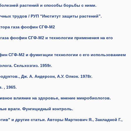
болезней растений и способы борьбы с ними.
чных трудов / РУП “Институт защиты растений”.
атора газа фосфин СГФ-M2
газа фосфин СГФ-М2 и технологии применения на его
фин СГФ-M2 и фумигации технологии с его использованием
ога. Сельхозгиз. 1959г.
дуктов., Дж. А. Андерсон, А.У. Олкок. 1978г.
 , 1965.
ивное влияние на здоровье, мнение микробиологов.
мые враги. Фунгицидный контроль.
тив" и другие статьи. Авторы Марткович Я., Закладной Г.,