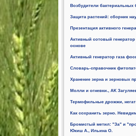
Возбудители бактериальных 
Защита растений: сборник нау
Презентация
активного генер
Активный сотовый генератор 
основе
Активный генератор газа фос
Словарь-справочник фитопатол
Хранение зерна и зерновых про
Молли и огневки., AK Загуляев.
Термофильные дрожжи, негат
Как сохранить зерно. Невиди
Бромистый метил: "За" и "про
Юкиш А., Ильина О.