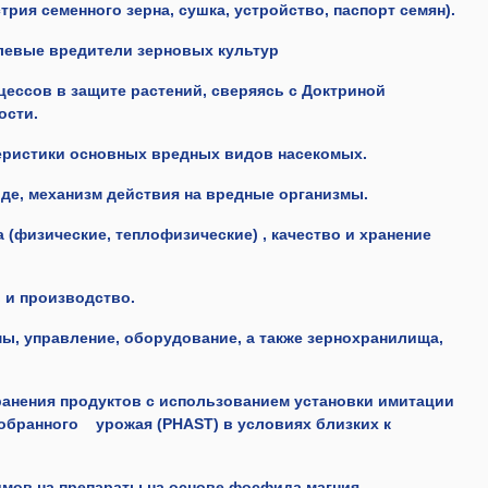
трия семенного зерна, сушка, устройство, паспорт семян).
левые вредители зерновых культур
ессов в защите растений, сверяясь с Доктриной
ости.
еристики основных вредных видов насекомых.
де, механизм действия на вредные организмы.
 (физические, теплофизические) , качество и хранение
 и производство.
ы, управление, оборудование, а также зернохранилища,
анения продуктов с использованием установки имитации
обранного урожая (PHAST) в условиях близких к
мов на препараты на основе фосфида магния