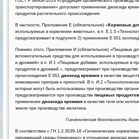
ГОСТ Р 56508-2015 «Продукция органического производства
транспортирования» допускает применение диоксида кремн
продуктов растительного происхождения.
В частности, Приложение Е (обязательное) «
Кормовые до
используемые в кормлении животных», в п. Е.1.3 «Техноло
предусматривает в подпункте 2) применение Е 551 колло
Помимо этого, Приложение И (обязательное) «Пищевые доб
вспомогательные средства для использования в производс
и дрожжей» в п. И.1 «Пищевые добавки, используемые в п
продуктов и дрожжей », предусматривает при производств
происхождения Е 551
диоксид кремния
в качестве вещес
комкованию приправ и пряностей. В п. И.2 «Технологическ
которые могут быть использованы при производстве органи
предусматривается при производстве
пищевых продукто
применение
диоксида
кремния
в качестве геля или колло
земли при производстве желатина.
Гигиеническая безопасность диок
В соответствии с ГН 1.2.3539-18 «Гигиенические норматив
окружающей среды (перечень)» в отношении диоксид крем