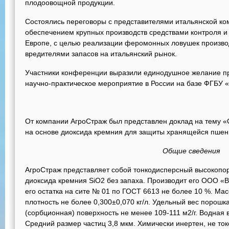
плодоовощной продукции.
Состоялись переговоры с представителями итальянской к
обеспечением крупных производств средствами контроля и
Европе, с целью реализации феромонных ловушек произв
вредителями запасов на итальянский рынок.
Участники конференции выразили единодушное желание п
научно-практическое мероприятие в России на базе ФГБУ
От компании АгроСтраж был представлен доклад на тему «
на основе диоксида кремния для защиты хранящейся пшен
Общие сведения
АгроСтраж представляет собой тонкодисперсный высокопо
диоксида кремния SiO2 без запаха. Производит его ООО 
его остатка на сите № 01 по ГОСТ 6613 не более 10 %. Ма
плотность не более 0,300±0,070 кг/л. Удельный вес порошка
(сорбционная) поверхность не менее 109-111 м2/г. Водная 
Средний размер частиц 3,8 мкм. Химически инертен, не то