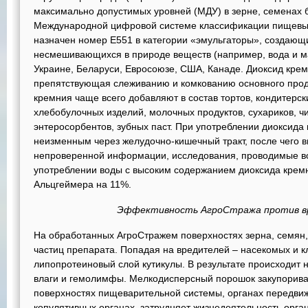
максимально допустимых уровней (МДУ) в зерне, семенах 
Международной цифровой системе классификации пищевых
назначен номер Е551 в категории «эмульгаторы», создающ
несмешивающихся в природе веществ (например, вода и ма
Украине, Беларуси, Евросоюзе, США, Канаде. Диоксид крем
препятствующая слеживанию и комкованию основного прод
кремния чаще всего добавляют в состав тортов, кондитерск
хлебобулочных изделий, молочных продуктов, сухариков, ч
энтеросорбентов, зубных паст. При употреблении диоксида 
неизменным через желудочно-кишечный тракт, после чего в
непроверенной информации, исследования, проводимые во
употреблении воды с высоким содержанием диоксида кремн
Альцгеймера на 11%.
Эффективность АгроСтража против вр
На обработанных АгроСтражем поверхностях зерна, семян,
частиц препарата. Попадая на вредителей – насекомых и 
липопротеиновый слой кутикулы. В результате происходит
влаги и гемолимфы. Мелкодисперсный порошок закупорива
поверхностях пищеварительной системы, органах передвиж
копулятивных органах, затрудняет жизнедеятельность орга