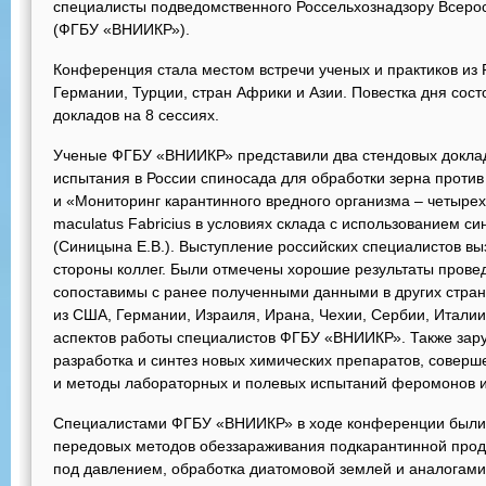
специалисты подведомственного Россельхознадзору Всерос
(ФГБУ «ВНИИКР»).
Конференция стала местом встречи ученых и практиков из 
Германии, Турции, стран Африки и Азии. Повестка дня сост
докладов на 8 сессиях.
Ученые ФГБУ «ВНИИКР» представили два стендовых докла
испытания в России спиносада для обработки зерна против 
и «Мониторинг карантинного вредного организма – четырех
maculatus Fabricius в условиях склада с использованием с
(Синицына Е.В.). Выступление российских специалистов в
стороны коллег. Были отмечены хорошие результаты прове
сопоставимы с ранее полученными данными в других стран
из США, Германии, Израиля, Ирана, Чехии, Сербии, Италии
аспектов работы специалистов ФГБУ «ВНИИКР». Также зар
разработка и синтез новых химических препаратов, соверш
и методы лабораторных и полевых испытаний феромонов и
Специалистами ФГБУ «ВНИИКР» в ходе конференции были
передовых методов обеззараживания подкарантинной проду
под давлением, обработка диатомовой землей и аналогами