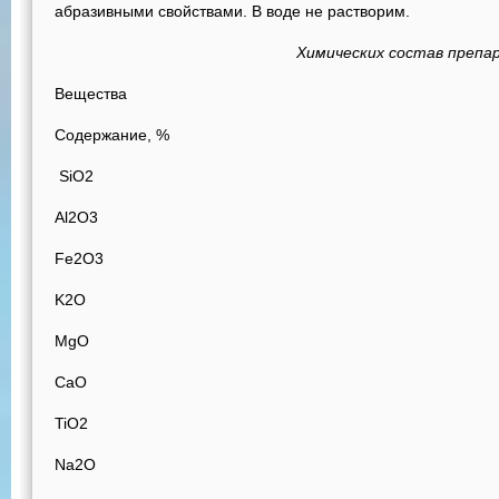
абразивными свойствами. В воде не растворим.
Химических состав препа
Вещества
Содержание, %
SiO2
Al2O3
Fe2O3
K2O
MgO
CaO
TiO2
Na2O