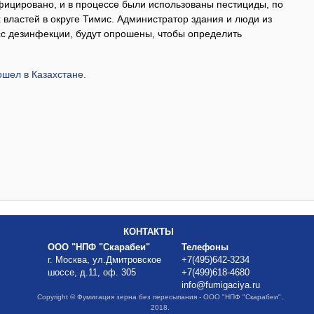
ицировано, и в процессе были использованы пестициды, по
властей в округе Тимис. Администратор здания и люди из
с дезинфекции, будут опрошены, чтобы определить
шел в Казахстане.
КОНТАКТЫ
ООО "НПФ "Скарабеи"
Телефоны
г. Москва, ул.Дмитровское
+7(495)642-3234
шоссе, д.11, оф. 305
+7(499)618-4680
info@fumigaciya.ru
Copyright © Фумигация зерна без пересыпания - ООО "НПФ "Скарабеи",
2018.