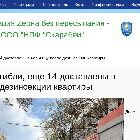
ивы
Пестициды
Пест-контроль
Фото
Профессионалам
Науч
ция Zерна без пересыпания -
ООО "НПФ "Скарабеи"
14 доставлены в больницу после дезинсекции квартиры
гибли, еще 14 доставлены в
 дезинсекции квартиры
Двое