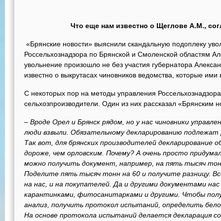
Что еще нам известно о Щеглове А.М., с
«Брянские новости» выяснили скандальную подоплеку уво
Россельхознадзора по Брянской и Смоленской областям Але
увольнение произошло не без участия губернатора Алексан
известно о выкрутасах чиновников ведомства, которые ими
С некоторых пор на методы управления Россельхознадзора
сельхозпроизводители. Один из них рассказал «Брянским н
– Вроде Орел и Брянск рядом, но у нас чиновники управл
люди взвыли. Обязательному декларированию подлежат 
Так вот, для брянских производителей декларирование о
дороже, чем орловским. Почему? А очень просто придумал
можно получить документ, например, на пять тысяч тонн 
Поделите пять тысяч тонн на 60 и получите разницу. В
на нас, и на покупателей. Да и другими документами на
карантинками, фитосанитарками и другими. Чтобы полу
анализ, получить протокол испытаний, определить бело
На основе протокола испытаний делается декларация со