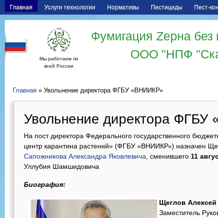
Главная
Услуги технологии
Нормативы
Пестициды
Пест-ко
Фумигация Zерна без 
ООО "НПФ "Ск
Мы работаем по
всей России
Главная
» Увольнение директора ФГБУ «ВНИИКР»
Увольнение директора ФГБУ
На пост директора Федерального государственного бюджет
центр карантина растений» (ФГБУ «ВНИИКР») назначен Ще
Сапожникова Александра Яковлевича
, сменившего
11 авгус
Уллубия Шамшидовича
Биография:
Щеглов Алексей
Заместитель Руко