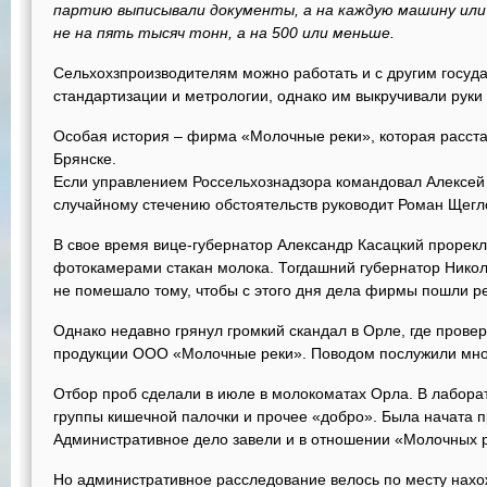
партию выписывали документы, а на каждую машину или 
не на пять тысяч тонн, а на 500 или меньше.
Сельхохзпроизводителям можно работать и с другим госу
стандартизации и метрологии, однако им выкручивали руки
Особая история – фирма «Молочные реки», которая расста
Брянске.
Если управлением Россельхознадзора командовал Алексей 
случайному стечению обстоятельств руководит Роман Щегл
В свое время вице-губернатор Александр Касацкий прорек
фотокамерами стакан молока. Тогдашний губернатор Никола
не помешало тому, чтобы с этого дня дела фирмы пошли рез
Однако недавно грянул громкий скандал в Орле, где провер
продукции ООО «Молочные реки». Поводом послужили мно
Отбор проб сделали в июле в молокоматах Орла. В лабор
группы кишечной палочки и прочее «добро». Была начата 
Административное дело завели и в отношении «Молочных р
Но административное расследование велось по месту нахож