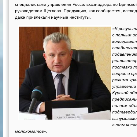
специалистами управления Россельхознадзора по Брянско
руководством Щеглова. Продукцию, как сообщается, исслед
даже привлекали научные институты.
«В результ
с полным о
консерванто
стабилиза
подавлению
реализатор
поставки п
вопрос о с
режима хран
управлении
Курской об
предписани
полном объ
подтвердил
выпускаемо
в том числ
молокоматов».