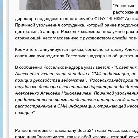
"Россельхо
расторжении
директора подведомственного службе ФГБУ "ВГНКИ" Алекс
Причиной увольнения сотрудника, который ранее продолж
центральный аппарат Россельхознадзора, послужило расп
отражающей несогласованную с руководством службы позиц
Кроме того, аннулируется приказ, согласно которому Алек
советника руководителя Россельхознадзора на общественн
В сообщении Россельхознадзора указывается: -
"Советник 
Алексеенко уволен из-за передачи в СМИ информации, 
позиции руководства ведомства". "Россельхознадзором 
трудового договора с советником директора подведомс
Алексеенко Алексеем Николаевичем. Причиной увольнени
продолжительное время представлял центральный аппар
распространение в СМИ информации, отражающей несог
позицию".
Ранее в интервью телеканалу Вести24 глава Россельхознадз
помощник "погорячился, как и любой человек, который хоче