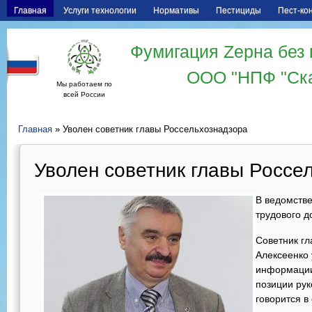
Главная
Услуги технологии
Нормативы
Пестициды
Пест-ко
Фумигация Zерна без 
ООО "НПФ "Ск
Мы работаем по
всей России
Главная
» Уволен советник главы Россельхознадзора
Уволен советник главы Россе
В ведомств
трудового д
Советник гл
Алексеенко 
информации
позиции рук
говорится в