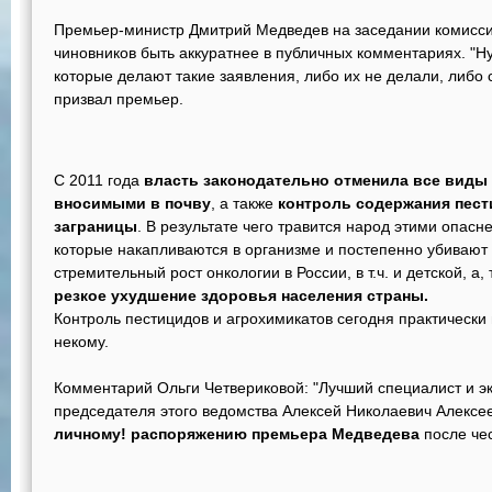
Премьер-министр Дмитрий Медведев на заседании комисс
чиновников быть аккуратнее в публичных комментариях. "Н
которые делают такие заявления, либо их не делали, либо
призвал премьер.
С 2011 года
власть законодательно отменила все виды 
вносимыми в почву
, а также
контроль содержания пест
заграницы
. В результате чего травится народ этими опас
которые накапливаются в организме и постепенно убивают е
стремительный рост онкологии в России, в т.ч. и детской, а,
резкое ухудшение здоровья населения страны.
Контроль пестицидов и агрохимикатов сегодня практически не
некому.
Комментарий Ольги Четвериковой: "Лучший специалист и э
председателя этого ведомства Алексей Николаевич Алексе
личному! распоряжению премьера Медведева
после че