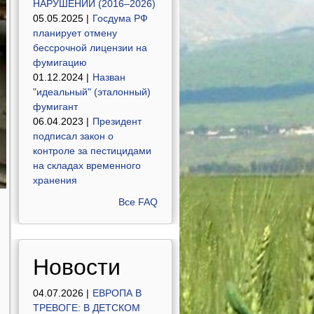
НАРУШЕНИЙ (2016–2026)
05.05.2025 |
Госдума РФ
планирует отмену
бессрочной лицензии на
фумигацию
01.12.2024 |
Назван
"идеальный" (эталонный)
фумигант
06.04.2023 |
Президент
подписал закон о
контроле за пестицидами
на складах временного
хранения
Все FAQ
Новости
04.07.2026 |
ЕВРОПА В
ТРЕВОГЕ: В ДЕТСКОМ