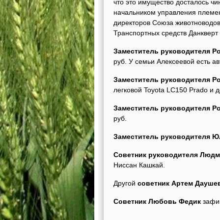
что это имущество досталось чи
начальником управления племен
директоров Союза животноводов
Транспортных средств Данкверт
Заместитель руководителя Р
руб. У семьи Алексеевой есть ав
Заместитель руководителя Р
легковой Toyota LC150 Prado и д
Заместитель руководителя Р
руб
Заместитель руководителя 
Советник руководителя Люд
Ниссан Кашкай.
Другой
советник Артем Дауше
Советник Любовь Федик
зафик