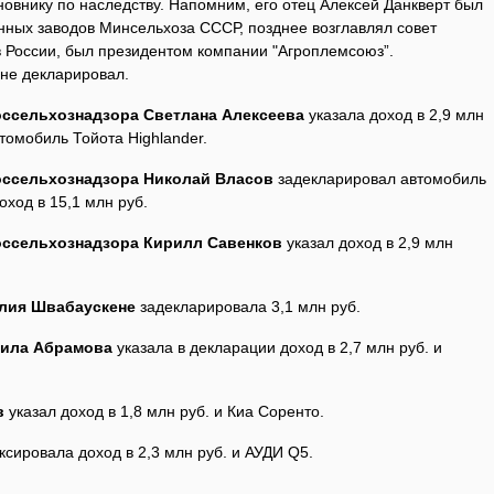
новнику по наследству. Напомним, его отец Алексей Данкверт был
ных заводов Минсельхоза СССР, позднее возглавлял совет
 России, был президентом компании "Агроплемсоюз”.
 не декларировал.
оссельхознадзора Светлана Алексеева
указала доход в 2,9 млн
томобиль Тойота Highlander.
оссельхознадзора Николай Власов
задекларировал автомобиль
оход в 15,1 млн руб.
оссельхознадзора Кирилл Савенков
указал доход в 2,9 млн
.
Юлия Швабаускене
задекларировала 3,1 млн руб.
мила Абрамова
указала в декларации доход в 2,7 млн руб. и
в
указал доход в 1,8 млн руб. и Киа Соренто.
сировала доход в 2,3 млн руб. и АУДИ Q5.