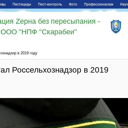
ивы
Пестициды
Пест-контроль
Фото
Профессионалам
Науч
ция Zерна без пересыпания -
ООО "НПФ "Скарабеи"
ознадзор в 2019 году
тал Россельхознадзор в 2019