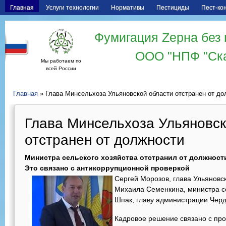
Главная
Услуги технологии
Нормативы
Пестициды
Пест-ко
Фумигация Zерна без 
ООО "НПФ "Ск
Мы работаем по
всей России
Главная
» Глава Минсельхоза Ульяновской области отстранен от до
Глава Минсельхоза Ульяновск
отстранен от должности
Министра сельского хозяйства отстранил от должност
Это связано с антикоррупционной проверкой
Сергей Морозов, глава Ульяновск
Михаила Семенкина, министра се
Шпак, главу администрации Черд
Кадровое решение связано с пр