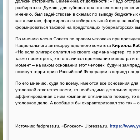
должен отстранить Семенкина от должности: «Надо отстран
разбираться. Думаю, для губернатора это сложное решение
мнению, был задействован в схемах по выводу бюджетных ср
как я считаю, формировался избирательный фонд на выбора
формироваться таковой на предстоящих губернаторских вы
По мнению члена Совета по правам человека при президен
Национального антикоррупционного комитета
Кирилла Ка
«Но если олигарх оплатил из своего кармана чартер, то в э
также посмотреть, кто оплачивал проживание министра и е
момент – на каком основании этот человек, будучи зампре
покинул территорию Российской Федерации в период панде
По его мнению, судя по всему, имеются все основания для 
уголовной ответственности, то необходима детальная прове
аффилированная с ним компания оплачивала поездку, то в
уголовное дело. А вообще я бы охарактеризовал это так – 
Источник: fedpress.ru,
«Блокнот»
Ulpressa.ru,
https://www.