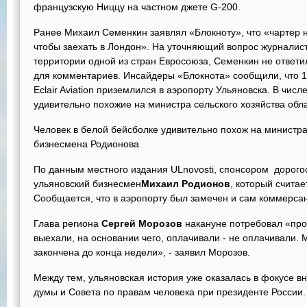
французскую Ниццу на частном джете G-200.
Ранее Михаил Семенкин заявлял «Блокноту», что «чартер 
чтобы заехать в Лондон». На уточняющий вопрос журналист
территории одной из стран Евросоюза, Семенкин не ответ
для комментариев. Инсайдеры «Блокнота» сообщили, что 
Eclair Aviation приземлился в аэропорту Ульяновска. В чис
удивительно похожие на министра сельского хозяйства облас
Человек в белой бейсболке удивительно похож на министра
бизнесмена Родионова
По данным местного издания ULnovosti, спонсором дорого
ульяновский бизнесмен
Михаил Родионов
, который счита
Сообщается, что в аэропорту был замечен и сам коммерсан
Глава региона
Сергей Морозов
накануне потребовал «про
выехали, на основании чего, оплачивали - не оплачивали.
закончена до конца недели», - заявил Морозов.
Между тем, ульяновская история уже оказалась в фокусе в
думы и Совета по правам человека при президенте России.