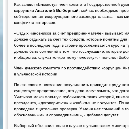
Как заявил «Блокноту» член комитета Государственной дум
коррупции
Анатолий Выборный
, сейчас необходимо про
соблюдения антикоррупционного законодательства – как ми
конфликта интересов.
«Отдых чиновников за счет предпринимателей вызывает, мя
должен отдыхать за счет тех средств, которые понятны для
более в последние годы в стране прослеживается курс на т
должно быть сомнений в том, что госслужащие, которые до
и общества, служат конкретному человеку», - пояснил Выб
Член думского комитета по противодействию коррупции Ан
в ульяновской истории
По его словам, «желание похулиганить приводит к ряду не
существует представление, что дело могут замять, что дог
Учитывая максимальную публичность таких историй, внима
президента, «договориться» и «забыть» не получится. По к
проведена тщательная проверка. У меня нет сомнений в то
обоснованными и справедливыми», - добавил депутат.
Выборный объяснил: если в случае с ульяновским министро