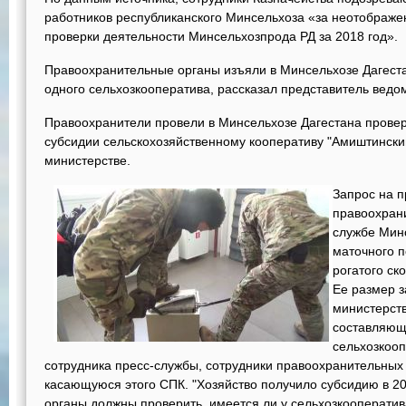
работников республиканского Минсельхоза «за неотображ
проверки деятельности Минсельхозпрода РД за 2018 год».
Правоохранительные органы изъяли в Минсельхозе Дагест
одного сельхозкооператива, рассказал представитель ведо
Правоохранители провели в Минсельхозе Дагестана провер
субсидии сельскохозяйственному кооперативу "Амиштински
министерстве.
Запрос на п
правоохрани
службе Минс
маточного 
рогатого ск
Ее размер з
министерств
составляющ
сельхозкоо
сотрудника пресс-службы, сотрудники правоохранительных
касающуюся этого СПК. "Хозяйство получило субсидию в 2
органы должны проверить, имеется ли у сельхозкооператива