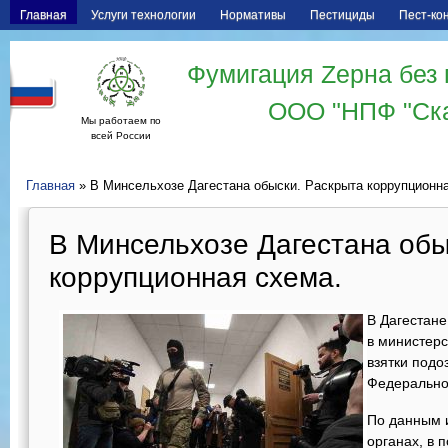
Главная
Услуги технологии
Нормативы
Пестициды
Пест-ко
Фумигация Zерна без 
ООО "НПФ "Ск
Мы работаем по
всей России
Главная
» В Минсельхозе Дагестана обыски. Раскрыта коррупционна
В Минсельхозе Дагестана обы
коррупционная схема.
В Дагестане
в министерс
взятки подо
Федеральног
По данным 
органах, в 