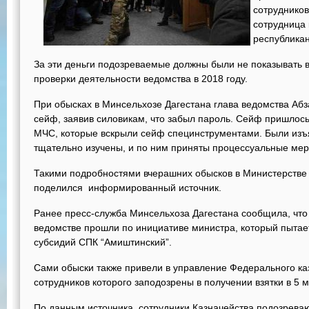
сотруднико
сотрудница 
республикан
За эти деньги подозреваемые должны были не показывать
проверки деятельности ведомства в 2018 году.
При обысках в Минсельхозе Дагестана глава ведомства Абз
сейф, заявив силовикам, что забыл пароль. Сейф пришлос
МЧС, которые вскрыли сейф специнструментами. Были изъ
тщательно изучены, и по ним приняты процессуальные мер
Такими подробностями вчерашних обысков в Министерстве 
поделился информированный источник.
Ранее пресс-служба Минсельхоза Дагестана сообщила, что
ведомстве прошли по инициативе министра, который пытае
субсидий СПК “Амиштинский”.
Сами обыски также привели в управление Федерального каз
сотрудников которого заподозрены в получении взятки в 5 
По данным источника, сотрудники Казначейства подозреваю