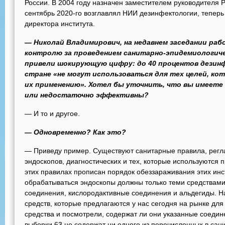
России. В 2004 году назначен заместителем руководителя 
сентябрь 2020-го возглавлял НИИ дезинфектологии, теперь
директора института.
— Николай Владимирович, на недавнем заседании ра
контролю за проведением санитарно-эпидемиологич
привели шокирующую цифру: до 40 процентов дезин
стране «не могут использоваться для тех целей, ко
их применению». Хотел бы уточнить, что вы имеете
или недостаточно эффективны?
— И то и другое.
— Одновременно? Как это?
— Приведу пример. Существуют санитарные правила, рег
эндоскопов, диагностических и тех, которые используются 
этих правилах прописан порядок обеззараживания этих инс
обрабатываться эндоскопы должны только теми средствами
соединения, кислородактивные соединения и альдегиды. Н
средств, которые предлагаются у нас сегодня на рынке дл
средства и посмотрели, содержат ли они указанные соедин
выборки 63 не содержат ни одного из перечисленных в сан