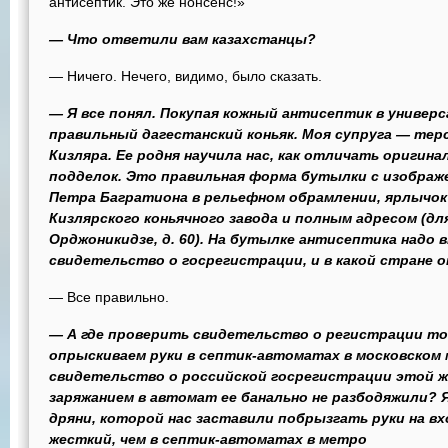
антисептик. Это же нонсенс!»
— Что ответили вам казахстанцы?
— Ничего. Нечего, видимо, было сказать.
— Я все понял. Покупая кожный антисептик в универса
правильный дагестанский коньяк. Моя супруга — терс
Кизляра. Ее родня научила нас, как отличать оригина
подделок. Это правильная форма бутылки с изображ
Петра Багратиона в рельефном обрамлении, ярлычок
Кизлярского коньячного завода и полным адресом (д
Орджоникидзе, д. 60). На бутылке антисептика надо 
свидетельство о госрегистрации, и в какой стране о
— Все правильно.
— А где проверить свидетельство о регистрации т
опрыскиваем руки в септик-автоматах в московском 
свидетельство о российской госрегистрации этой жи
заряжанием в автомат ее банально не разбодяжили? 
дряни, которой нас заставили побрызгать руки на вх
жесткий, чем в септик-автоматах в метро