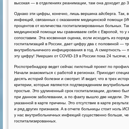
высокая — в отделениях реанимации, там она доходит до 3
Однако эти цифры, конечно, лишь вершина айсберга. Так, 
инфекций, связанных с оказанием медицинской помощи (И
процентов от количества госпитализированных больных. Та
медицинской помощи мы сравниваем себя с Европой, то у 
сопоставим. Эта косвенная оценка, если исходить из поря
госпитализаций в России, дает цифру два с половиной — т
внутрибольничного инфицирования в год. А смертность — п
эту цифру! Умерших от COVID-19 в России пока 24 тысячи,
Роспотребнадзор ведет сейчас пилотный проект по профил
Начали знакомиться с работой в регионах. Приходит специ
десять историй болезни и смотрит. И видит, что в трех исто
критерии, которые являются подтверждением внутрибольни
простые. Это удлиненный срок госпитализации, должно бы
при данном заболевании, а по факту вышло две недели. Эт
указанной в карте причины. Это отсутствие в карте результ
и ряд других признаков. А в отчете больницы стоит ноль ИС
у нас внутрибольничных инфекций существенно больше, че
госпитализированных.