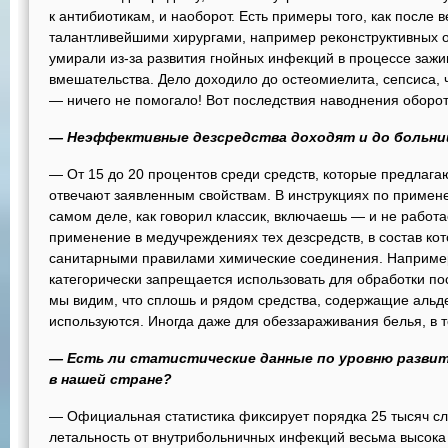
к антибиотикам, и наоборот. Есть примеры того, как посл
талантливейшими хирургами, например реконструктивных о
умирали из-за развития гнойных инфекций в процессе зажи
вмешательства. Дело доходило до остеомиелита, сепсиса, 
— ничего не помогало! Вот последствия наводнения обор
— Неэффективные дезсредства доходят и до больни
— От 15 до 20 процентов среди средств, которые предлаг
отвечают заявленным свойствам. В инструкциях по примен
самом деле, как говорил классик, включаешь — и не работ
применение в медучреждениях тех дезсредств, в состав к
санитарными правилами химические соединения. Например
категорически запрещается использовать для обработки по
мы видим, что сплошь и рядом средства, содержащие альд
используются. Иногда даже для обеззараживания белья, в т
— Есть ли статистические данные по уровню разви
в нашей стране?
— Официальная статистика фиксирует порядка 25 тысяч слу
летальность от внутрибольничных инфекций весьма высока