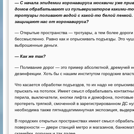
— С начала эпидемии коронавируса москвичи уже пр
домов обрабатывают из пульверизаторов какими-то
тротуары поливают водой с какой-то белой пенкой.
защищают нас от коронавируса?
— Открытые пространства — тротуары, а тем более дорог
бессмысленно. Равно как и опрыскивать подъезды. Это чуш
выброшенные деньги.
— Как же так?
— Поливание дорог — это пример абсолютной, дремучей н
дезинфекции. Хоть бы с нашим институтом городские власт
Что касается обработки подъездов, то их надо не опрыски
прыскать на потолок. Имеет смысл обрабатывать контактны
перила, выключатели, кнопки лифта и домофона, почтовые 
протереть тряпкой, смоченной в зарегистрированном ДС н
необходима также пятнадцатиминутная экспозиция, выдерж
В городских открытых пространствах имеет смысл обрабаты
поверхности — двери станций метро и магазинов, банкома
скамейки, поручни и так далее.