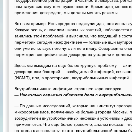
государственной регистрации, в частности лекарства, регис
нам такую систему тоже нужно ввести. Время идет, меняют
применения дезсредств, мы должны менять режимы.
Вот вам пример. Есть средства педикулициды, они использ
Каждую осень, с началом школьных занятий, наблюдается в
занялись этой проблемой и выяснили, что входящий в сост
перметрин сегодня неэффективен — головные вши мутиров
они уже используют его чуть ли не в пищу. Совершенно оч
перметрин специфические дезсредства устарели и должны 
Здесь мы выходим на еще более крупную проблему — актив
дезсредствам бактерий — возбудителей инфекций, связан
(ИСМП), или, в просторечии, внутрибольничных инфекций.
Внутрибольничные инфекции: страшнее коронавируса
— Насколько серьезно обстоят дела с внутрибольн
— По данным исследований, которые наш институт провод
микроорганизмов, полученных из больниц города Москвы, 
возбудителей внутрибольничных инфекций устойчивы к дезс
применяются. Что еще более тревожно, анализ показал, чт
патогена к дезсредству, то этот внутрибольничный штамм б