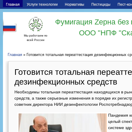
Главная
Услуги технологии
Нормативы
Пестициды
Пест-ко
Фумигация Zерна без 
ООО "НПФ "Ск
Мы работаем по
всей России
Главная
» Готовится тотальная переаттестация дезинфекционных с
Готовится тотальная переатт
дезинфекционных средств
Необходимы тотальная переаттестация находящихся в ры
средств, а также серьезные изменения в порядке их регист
советник директора НИИ дезинфектологии Роспотребнадзо
Пандемия к
целый спект
системе здр