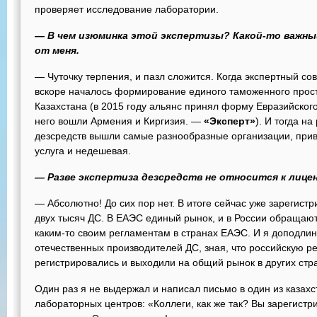
проверяет исследование лаборатории.
— В чем изюминка этой экспертизы? Какой-то важны
от меня.
— Чуточку терпения, и пазл сложится. Когда экспертный сов
вскоре началось формирование единого таможенного прост
Казахстана (в 2015 году альянс принял форму Евразийского
него вошли Армения и Киргизия. —
«Эксперт»
). И тогда н
дезсредств вышли самые разнообразные организации, прив
услуга и недешевая.
— Разве экспертиза дезсредств не относится к лиц
— Абсолютно! До сих пор нет. В итоге сейчас уже зарегист
двух тысяч ДС. В ЕАЭС единый рынок, и в России обращают
каким-то своим регламентам в странах ЕАЭС. И я доподлинн
отечественных производителей ДС, зная, что российскую р
регистрировались и выходили на общий рынок в других стр
Один раз я не выдержал и написал письмо в один из казах
лабораторных центров: «Коллеги, как же так? Вы зарегистр