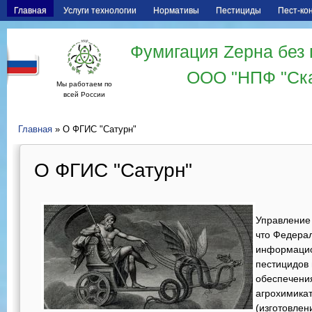
Главная
Услуги технологии
Нормативы
Пестициды
Пест-ко
Фумигация Zерна без 
ООО "НПФ "Ск
Мы работаем по
всей России
Главная
» О ФГИС "Сатурн"
О ФГИС "Сатурн"
Управление
что Федера
информацио
пестицидов 
обеспечения
агрохимикат
(изготовлен