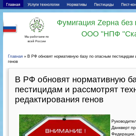
Главная
Услуги технологии
Нормативы
Пестициды
Пест-ко
Фумигация Zерна без 
ООО "НПФ "Ск
Мы работаем по
всей России
Главная
» В РФ обновят нормативную базу по опасным пестицидам 
генов
В РФ обновят нормативную б
пестицидам и рассмотрят тех
редактирования генов
Руководите
Данкверт пр
Федерации. 