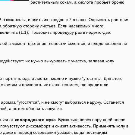
растительным сокам, а кислота пробьет броню
2 л кока-колы, и влить их в ведро с 7 л воды. Опрыскать растения
на обратную сторону листьев. Если насекомых много,
еличить (1:1). Проводить процедуру раз в неделю-две.
лой в момент цветения: лепестки склеятся, и плодоношения не
одействует: их нужно выкуривать с участка, заливая колу
е портят плоды и листья, можно и нужно "угостить". Для этого
мкостям и прикопать их около тех мест, где вредители
ромат, "угостятся", и не смогут выбраться наружу. Останется
лей, а потом обновить ловушки.
ться от
колорадского жука
. Буквально через пару дней после
 почувствуют дискомфорт и снизят активность. Применять колу в
о даже в период созревания урожая, когда пестициды