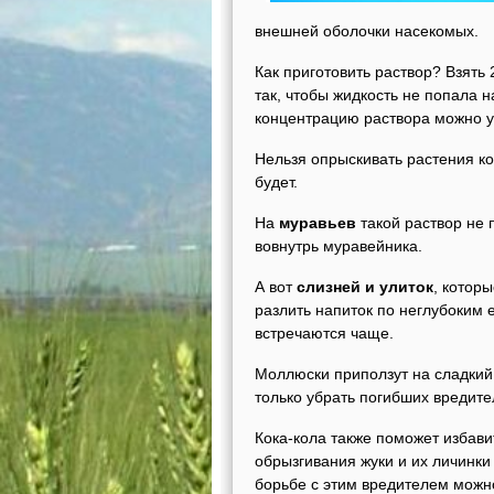
внешней оболочки насекомых.
Как приготовить раствор? Взять 
так, чтобы жидкость не попала 
концентрацию раствора можно ув
Нельзя опрыскивать растения ко
будет.
На
муравьев
такой раствор не п
вовнутрь муравейника.
А вот
слизней и улиток
, которы
разлить напиток по неглубоким е
встречаются чаще.
Моллюски приползут на сладкий а
только убрать погибших вредите
Кока-кола также поможет избави
обрызгивания жуки и их личинки
борьбе с этим вредителем можн