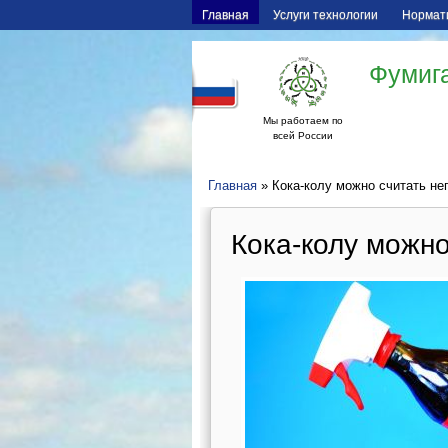
Главная
Услуги технологии
Нормат
Фумига
Мы работаем по
всей России
Главная
» Кока-колу можно считать н
Кока-колу можн