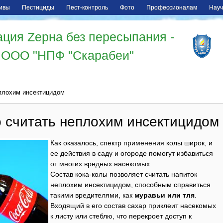
ивы
Пестициды
Пест-контроль
Фото
Профессионалам
Науч
ция Zерна без пересыпания -
ООО "НПФ "Скарабеи"
еплохим инсектицидом
о считать неплохим инсектицидом
Как оказалось, спектр применения колы широк, и
ее действия в саду и огороде помогут избавиться
от многих вредных насекомых.
Состав кока-колы позволяет считать напиток
неплохим инсектицидом, способным справиться
такими вредителями, как
муравьи или тля
.
Входящий в его состав сахар приклеит насекомых
к листу или стеблю, что перекроет доступ к