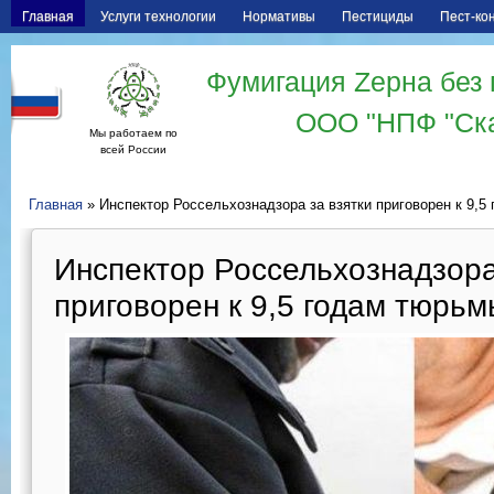
Главная
Услуги технологии
Нормативы
Пестициды
Пест-ко
Фумигация Zерна без 
ООО "НПФ "Ск
Мы работаем по
всей России
Главная
» Инспектор Россельхознадзора за взятки приговорен к 9,5
Инспектор Россельхознадзора
приговорен к 9,5 годам тюрьм