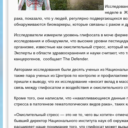
Исследован
неделе в Ж
рака, показало, что у людей, регулярно подвергающихся в
обнаруживаются биомаркеры, которые связаны с раком и д
Исследователи измерили уровень глифосата в моче фермеро
исследования и обнаружили, что высокие уровни пестицида
организме, известные как окислительный стресс, который 
Эксперты в области здравоохранения и науки считают, что 
канцерогенов, сообщает The Defender.
Авторами исследования были десять ученых из Национальн
также пара ученых из Центров по контролю и профилактике
пришли к выводу, что их исследование «вносит вклад в ма
связь между глифосатом и воздействия и окислительного с
Кроме того, они написали, что «накапливающиеся данные 
стресса в патогенезе гематологических видов рака», таких
«Окислительный стресс — это не то, чего вы хотите» отмеч
бывший директор Национального института наук об окружа
расширяет наше понимание того, что глифосат может вызыв