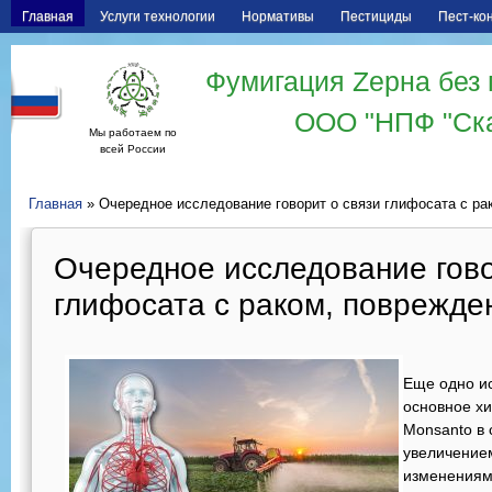
Главная
Услуги технологии
Нормативы
Пестициды
Пест-ко
Фумигация Zерна без 
ООО "НПФ "Ск
Мы работаем по
всей России
Главная
» Очередное исследование говорит о связи глифосата с ра
Очередное исследование гово
глифосата с раком, поврежде
Еще одно ис
основное х
Monsanto в 
увеличением
изменениям