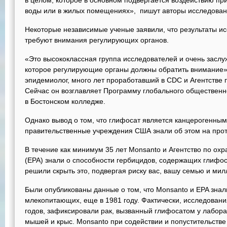
в целом, которое в основном подвергается воздействию п
воды или в жилых помещениях», пишут авторы исследован
Некоторые независимые ученые заявили, что результаты ис
требуют внимания регулирующих органов.
«Это высококлассная группа исследователей и очень засл
которое регулирующие органы должны обратить внимание»,
эпидемиолог, много лет проработавший в CDC и Агентстве
Сейчас он возглавляет Программу глобального общественн
в Бостонском колледже.
Однако вывод о том, что глифосат является канцерогенным
правительственные учреждения США знали об этом на про
В течение как минимум 35 лет Monsanto и Агентство по о
(EPA) знали о способности гербицидов, содержащих глифоса
решили скрыть это, подвергая риску вас, вашу семью и ми
Были опубликованы данные о том, что Monsanto и EPA знали
млекопитающих, еще в 1981 году. Фактически, исследовани
годов, зафиксировали рак, вызванный глифосатом у лабора
мышей и крыс. Monsanto при содействии и попустительств