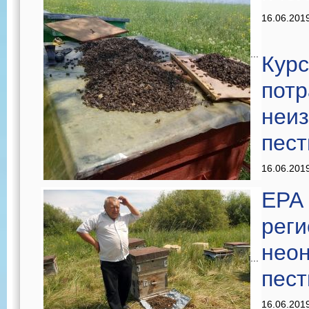
16.06.201
...
Курс
пот
неи
пес
16.06.201
EPA 
реги
нео
...
пес
16.06.201