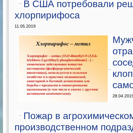
В США потребовали реш
...
хлорпирифоса
11.05.2019
Мужч
отр
сосе
...
клоп
сам
28.04.201
Пожар в агрохимическо
...
производственном подраз