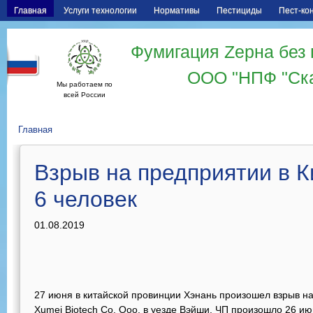
Главная
Услуги технологии
Нормативы
Пестициды
Пест-ко
Фумигация Zерна без 
ООО "НПФ "Ск
Мы работаем по
всей России
Главная
Взрыв на предприятии в К
6 человек
01.08.2019
27 июня в китайской провинции Хэнань произошел взрыв н
Xumei Biotech Co. Ооо. в уезде Вэйши. ЧП произошло 26 ию