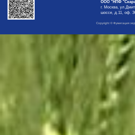
ООО "НПФ "Скар
г. Москва, ул.Дми
шоссе, д.11, оф. 3
Copyright © Фумигация зе