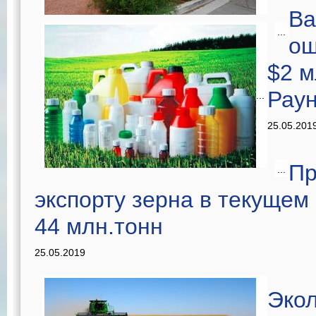
Ba
...
ош
$2 м
Рау
...
25.05.201
Пр
...
экспорту зерна в текущем 
44 млн.тонн
25.05.2019
Экол