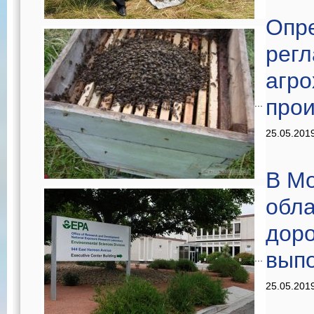
Опр
регл
агро
про
...
25.05.201
В Мо
обла
доро
вып
...
25.05.201