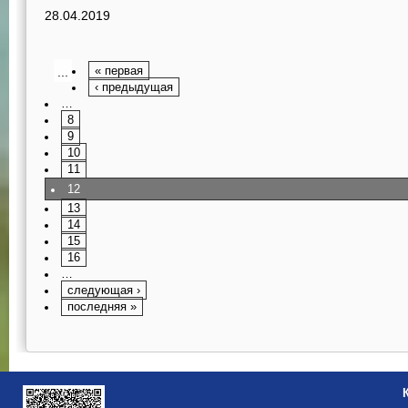
28.04.2019
...
« первая
‹ предыдущая
…
8
9
10
11
12
13
14
15
16
…
следующая ›
последняя »