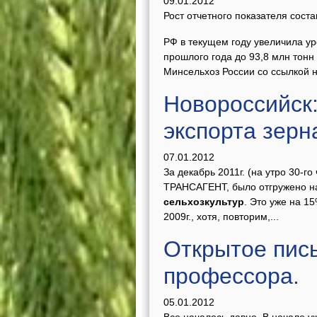
09.01.2012
Рост отчетного показателя сост
РФ в текущем году увеличила ур
прошлого года до 93,8 млн тонн
Минсельхоз России со ссылкой н
Новороссийск
экспорта зерн
07.01.2012
За декабрь 2011г. (на утро 30-г
ТРАНСАГЕНТ, было отгружено н
сельхозкультур
. Это уже на 1
2009г., хотя, повторим,...
Открытое письм
профессора.
05.01.2012