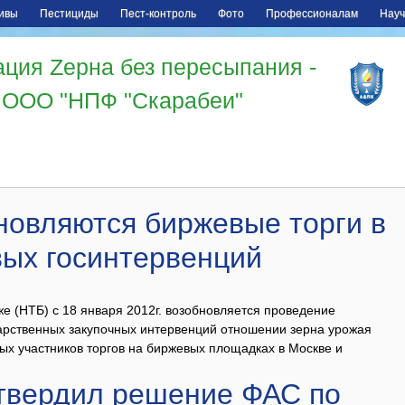
ивы
Пестициды
Пест-контроль
Фото
Профессионалам
Науч
ция Zерна без пересыпания -
ООО "НПФ "Скарабеи"
новляются биржевые торги в
вых госинтервенций
е (НТБ) с 18 января 2012г. возобновляется проведение
дарственных закупочных интервенций отношении зерна урожая
овых участников торгов на биржевых площадках в Москве и
твердил решение ФАС по