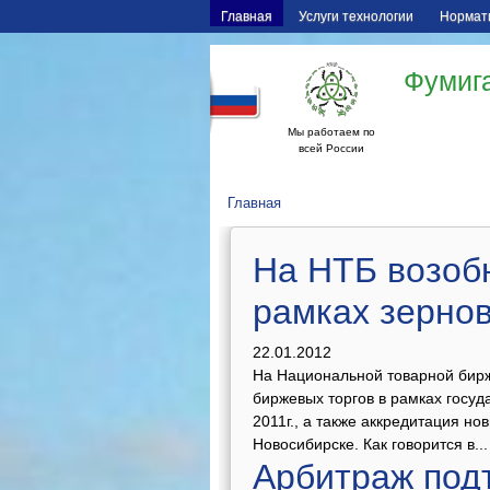
Главная
Услуги технологии
Нормат
Фумига
Мы работаем по
всей России
Главная
На НТБ возоб
рамках зерно
22.01.2012
На Национальной товарной бирж
биржевых торгов в рамках госу
2011г., а также аккредитация н
Новосибирске. Как говорится в...
Арбитраж под